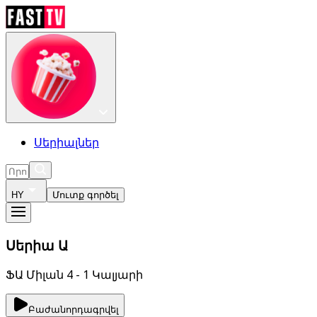
Սերիալներ
HY
Մուտք գործել
Սերիա Ա
ՖԱ Միլան 4 - 1 Կալյարի
Բաժանորդագրվել