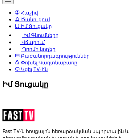
Հաշիվ
Ծանուցում
Իմ Ցուցակը
Իմ Գնումները
Վճարում
Պրոմո կոդեր
Բաժանորդագրություններ
Փոխել Գաղտնաբառը
Կցել TV-ին
Իմ Ցուցակը
Fast TV-ն հոսքային հեռարձակման սպորտային և
գեղարվեստական հարթակ է, որը հասանելի է