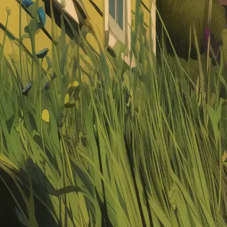
Կապ մեզ հետ
+374 60 90 00 09
info@fastmedia.am
support@fasttv.am
Հաճախ տրվող հարցեր